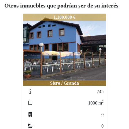
Otros inmuebles que podrían ser de su interés
852
1.100.000 €
Siero / Granda
745
2
1000
m
0
0