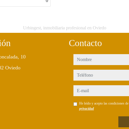
0
Urbingest, inmobiliaria profesional en Oviedo
ión
Contacto
oncalada, 10
nombre
02 Oviedo
teléfono
e-mail
He leído y acepto las condiciones d
privacidad