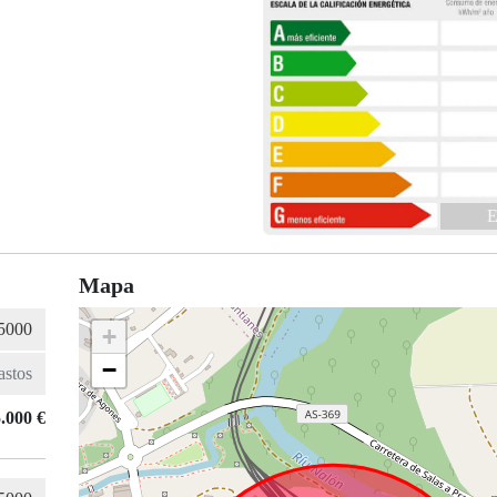
E
Mapa
+
−
.000 €