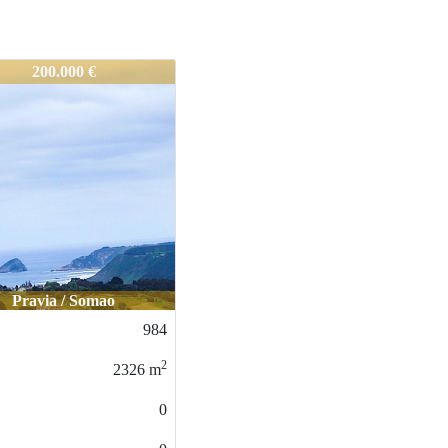
95.000 €
Oviedo / colloto
URB-357
2
0
m
0