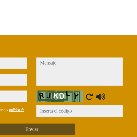
mensaje
Captcha
e uso y
política de
Enviar