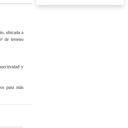
io, ubicada a
² de terreno
onectividad y
ros para más