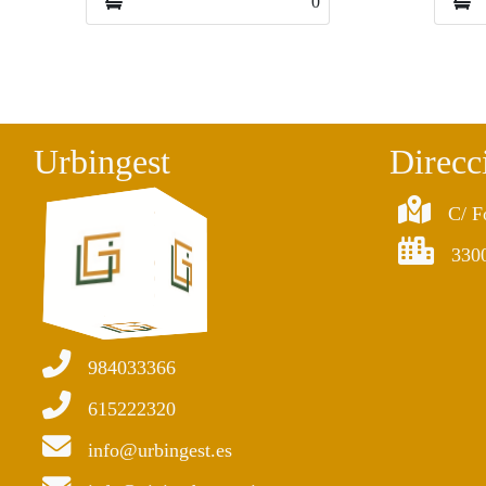
0
0
Urbingest
Direcc
C/ F
330
984033366
615222320
info@urbingest.es