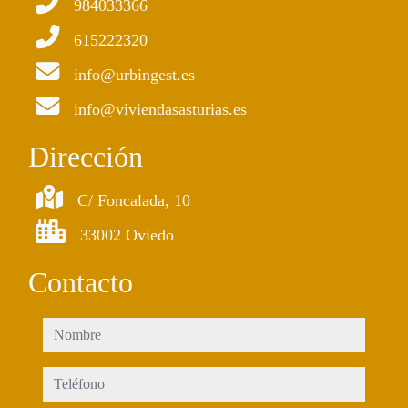
984033366
615222320
info@urbingest.es
info@viviendasasturias.es
Dirección
C/ Foncalada, 10
33002 Oviedo
Contacto
nombre
teléfono