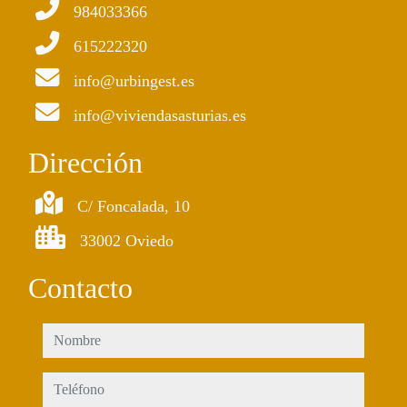
984033366
615222320
info@urbingest.es
info@viviendasasturias.es
Dirección
C/ Foncalada, 10
33002 Oviedo
Contacto
nombre
teléfono